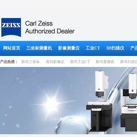
网站首页
三坐标测量机
影像测量仪
工业CT
3D扫描仪
产
产品热搜：
蔡司三坐标
蔡司影像仪
蔡司工业CT
蔡司显微镜
蔡司扫描