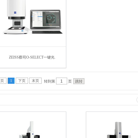
ZEISS蔡司O-SELECT一键光.
上页
1
下页
末页
转到第
页