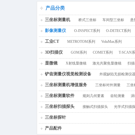
百叶窗图片
产品分类
三坐标测量机
桥式三坐标
车间型三坐标
悬
影像测量仪
O-INSPECT系列
O-DETECT系列
工业CT
METROTOM系列
VoluMax系列
3D扫描仪
GOM系列
COMET系列
T-SCAN
显微镜
X射线显微镜
激光共聚焦显微镜
扫描
铲齿测量仪视觉检测设备
外观缺陷无损检测仪
三坐标测量机增值服务
三坐标对外测量
三坐
三坐标测量软件
规则几何要素
齿轮测量
涡
三坐标扫描探头
接触式扫描探头
光学式扫描
三坐标探针
产品配件