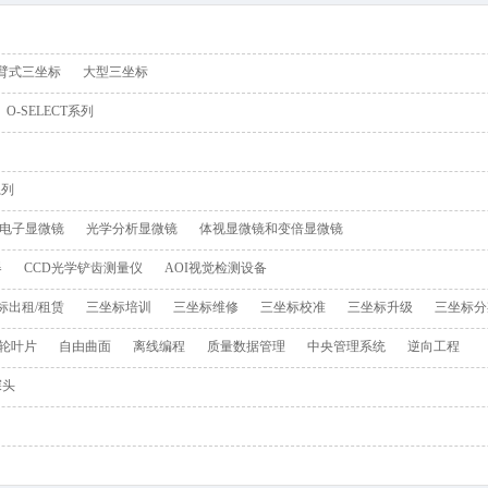
载入中
臂式三坐标
大型三坐标
O-SELECT系列
系列
电子显微镜
光学分析显微镜
体视显微镜和变倍显微镜
器
CCD光学铲齿测量仪
AOI视觉检测设备
标出租/租赁
三坐标培训
三坐标维修
三坐标校准
三坐标升级
三坐标分
轮叶片
自由曲面
离线编程
质量数据管理
中央管理系统
逆向工程
探头