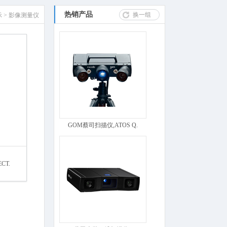
热销产品
换一组
示
>
影像测量仪
GOM蔡司扫描仪,ATOS Q.
CT.