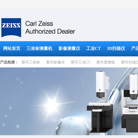
网站首页
三坐标测量机
影像测量仪
工业CT
3D扫描仪
产
产品热搜：
蔡司三坐标
蔡司影像仪
蔡司工业CT
蔡司显微镜
蔡司扫描