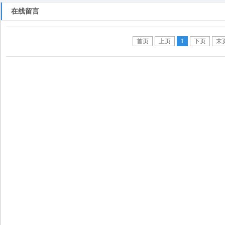
百叶窗图片
在线留言
首页
上页
1
下页
末