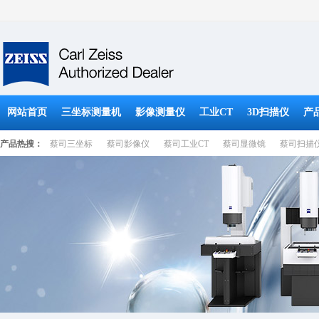
网站首页
三坐标测量机
影像测量仪
工业CT
3D扫描仪
产
产品热搜：
蔡司三坐标
蔡司影像仪
蔡司工业CT
蔡司显微镜
蔡司扫描