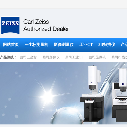
网站首页
三坐标测量机
影像测量仪
工业CT
3D扫描仪
产
产品热搜：
蔡司三坐标
蔡司影像仪
蔡司工业CT
蔡司显微镜
蔡司扫描