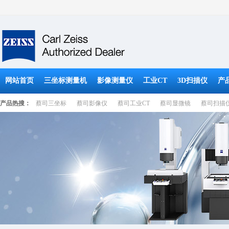
网站首页
三坐标测量机
影像测量仪
工业CT
3D扫描仪
产
产品热搜：
蔡司三坐标
蔡司影像仪
蔡司工业CT
蔡司显微镜
蔡司扫描