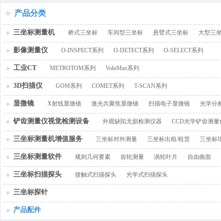
百叶窗图片
产品分类
三坐标测量机
桥式三坐标
车间型三坐标
悬臂式三坐标
大型三
影像测量仪
O-INSPECT系列
O-DETECT系列
O-SELECT系列
工业CT
METROTOM系列
VoluMax系列
3D扫描仪
GOM系列
COMET系列
T-SCAN系列
显微镜
X射线显微镜
激光共聚焦显微镜
扫描电子显微镜
光学分
铲齿测量仪视觉检测设备
外观缺陷无损检测仪器
CCD光学铲齿测量
三坐标测量机增值服务
三坐标对外测量
三坐标出租/租赁
三坐标
三坐标测量软件
规则几何要素
齿轮测量
涡轮叶片
自由曲面
三坐标扫描探头
接触式扫描探头
光学式扫描探头
三坐标探针
产品配件