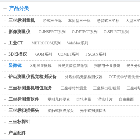
百叶窗图片
产品分类
三坐标测量机
桥式三坐标
车间型三坐标
悬臂式三坐标
大型三
影像测量仪
O-INSPECT系列
O-DETECT系列
O-SELECT系列
工业CT
METROTOM系列
VoluMax系列
3D扫描仪
GOM系列
COMET系列
T-SCAN系列
显微镜
X射线显微镜
激光共聚焦显微镜
扫描电子显微镜
光学分
铲齿测量仪视觉检测设备
外观缺陷无损检测仪器
CCD光学铲齿测量
三坐标测量机增值服务
三坐标对外测量
三坐标出租/租赁
三坐标
三坐标测量软件
规则几何要素
齿轮测量
涡轮叶片
自由曲面
三坐标扫描探头
接触式扫描探头
光学式扫描探头
三坐标探针
产品配件