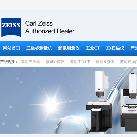
网站首页
三坐标测量机
影像测量仪
工业CT
3D扫描仪
产
产品热搜：
蔡司三坐标
蔡司影像仪
蔡司工业CT
蔡司显微镜
蔡司扫描