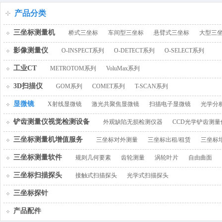
百叶窗图片
产品分类
三坐标测量机
桥式三坐标
车间型三坐标
悬臂式三坐标
大型三
影像测量仪
O-INSPECT系列
O-DETECT系列
O-SELECT系列
工业CT
METROTOM系列
VoluMax系列
3D扫描仪
GOM系列
COMET系列
T-SCAN系列
显微镜
X射线显微镜
激光共聚焦显微镜
扫描电子显微镜
光学分
铲齿测量仪视觉检测设备
外观缺陷无损检测仪器
CCD光学铲齿测量
三坐标测量机增值服务
三坐标对外测量
三坐标出租/租赁
三坐标
三坐标测量软件
规则几何要素
齿轮测量
涡轮叶片
自由曲面
三坐标扫描探头
接触式扫描探头
光学式扫描探头
三坐标探针
产品配件