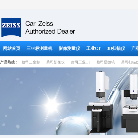
网站首页
三坐标测量机
影像测量仪
工业CT
3D扫描仪
产
产品热搜：
蔡司三坐标
蔡司影像仪
蔡司工业CT
蔡司显微镜
蔡司扫描