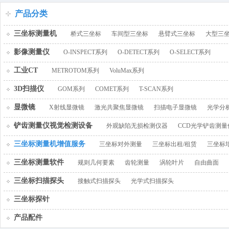
百叶窗图片
产品分类
三坐标测量机
桥式三坐标
车间型三坐标
悬臂式三坐标
大型三
影像测量仪
O-INSPECT系列
O-DETECT系列
O-SELECT系列
工业CT
METROTOM系列
VoluMax系列
3D扫描仪
GOM系列
COMET系列
T-SCAN系列
显微镜
X射线显微镜
激光共聚焦显微镜
扫描电子显微镜
光学分
铲齿测量仪视觉检测设备
外观缺陷无损检测仪器
CCD光学铲齿测量
三坐标测量机增值服务
三坐标对外测量
三坐标出租/租赁
三坐标
三坐标测量软件
规则几何要素
齿轮测量
涡轮叶片
自由曲面
三坐标扫描探头
接触式扫描探头
光学式扫描探头
三坐标探针
产品配件