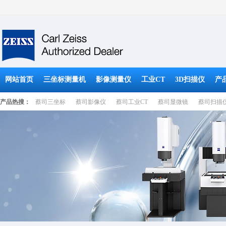
网站首页
三坐标测量机
影像测量仪
工业CT
3D扫描仪
产
产品热搜：
蔡司三坐标
蔡司影像仪
蔡司工业CT
蔡司显微镜
蔡司扫描