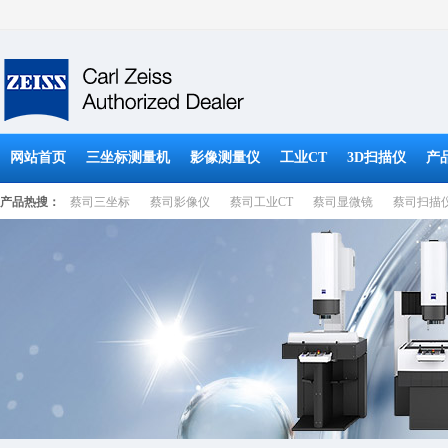
网站首页
三坐标测量机
影像测量仪
工业CT
3D扫描仪
产
产品热搜：
蔡司三坐标
蔡司影像仪
蔡司工业CT
蔡司显微镜
蔡司扫描