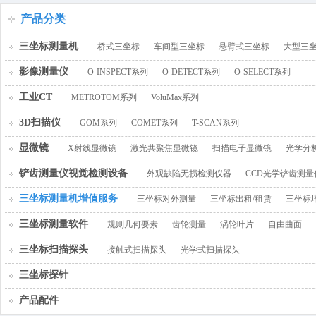
百叶窗图片
产品分类
三坐标测量机
桥式三坐标
车间型三坐标
悬臂式三坐标
大型三
影像测量仪
O-INSPECT系列
O-DETECT系列
O-SELECT系列
工业CT
METROTOM系列
VoluMax系列
3D扫描仪
GOM系列
COMET系列
T-SCAN系列
显微镜
X射线显微镜
激光共聚焦显微镜
扫描电子显微镜
光学分
铲齿测量仪视觉检测设备
外观缺陷无损检测仪器
CCD光学铲齿测量
三坐标测量机增值服务
三坐标对外测量
三坐标出租/租赁
三坐标
三坐标测量软件
规则几何要素
齿轮测量
涡轮叶片
自由曲面
三坐标扫描探头
接触式扫描探头
光学式扫描探头
三坐标探针
产品配件