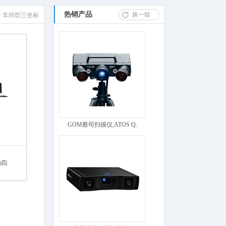
热销产品
换一组
>
车间型三坐标
GOM蔡司扫描仪,ATOS Q.
的四.