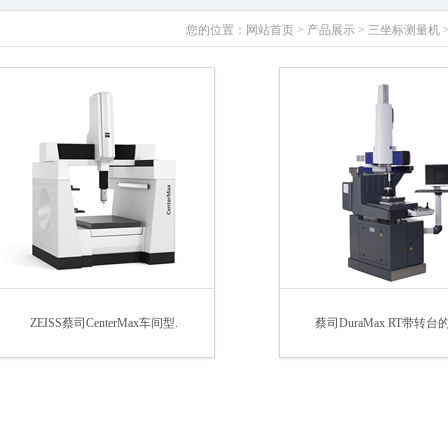
您的位置：
网站首页
>
产品展示
>
三坐标测量机
ZEISS蔡司CenterMax车间型.
蔡司DuraMax RT带转台