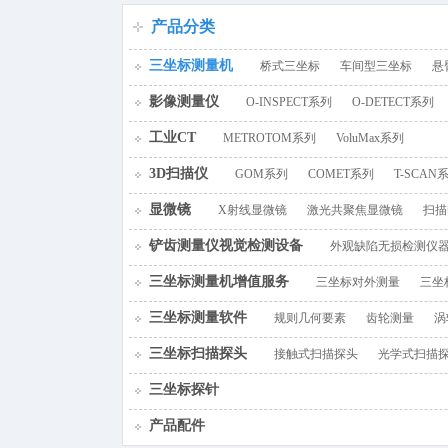
百叶窗图片
产品分类
三坐标测量机
桥式三坐标
车间型三坐标
悬
影像测量仪
O-INSPECT系列
O-DETECT系列
工业CT
METROTOM系列
VoluMax系列
3D扫描仪
GOM系列
COMET系列
T-SCAN
显微镜
X射线显微镜
激光共聚焦显微镜
扫描
铲齿测量仪视觉检测设备
外观缺陷无损检测仪
三坐标测量机增值服务
三坐标对外测量
三坐
三坐标测量软件
规则几何要素
齿轮测量
涡
三坐标扫描探头
接触式扫描探头
光学式扫描
三坐标探针
产品配件