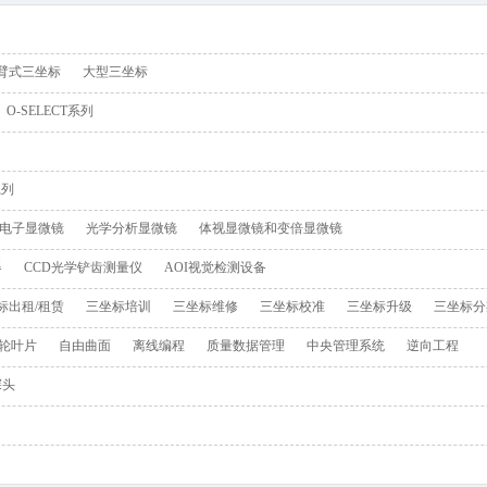
载入中
臂式三坐标
大型三坐标
O-SELECT系列
系列
电子显微镜
光学分析显微镜
体视显微镜和变倍显微镜
器
CCD光学铲齿测量仪
AOI视觉检测设备
标出租/租赁
三坐标培训
三坐标维修
三坐标校准
三坐标升级
三坐标分
轮叶片
自由曲面
离线编程
质量数据管理
中央管理系统
逆向工程
探头