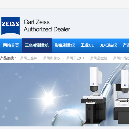
网站首页
三坐标测量机
影像测量仪
工业CT
3D扫描仪
产
产品热搜：
蔡司三坐标
蔡司影像仪
蔡司工业CT
蔡司显微镜
蔡司扫描