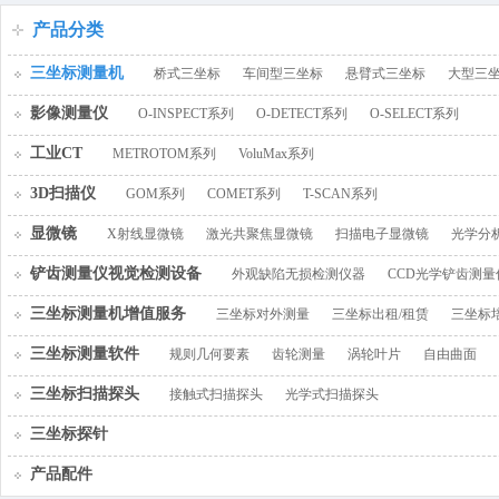
百叶窗图片
产品分类
三坐标测量机
桥式三坐标
车间型三坐标
悬臂式三坐标
大型三
影像测量仪
O-INSPECT系列
O-DETECT系列
O-SELECT系列
工业CT
METROTOM系列
VoluMax系列
3D扫描仪
GOM系列
COMET系列
T-SCAN系列
显微镜
X射线显微镜
激光共聚焦显微镜
扫描电子显微镜
光学分
铲齿测量仪视觉检测设备
外观缺陷无损检测仪器
CCD光学铲齿测量
三坐标测量机增值服务
三坐标对外测量
三坐标出租/租赁
三坐标
三坐标测量软件
规则几何要素
齿轮测量
涡轮叶片
自由曲面
三坐标扫描探头
接触式扫描探头
光学式扫描探头
三坐标探针
产品配件