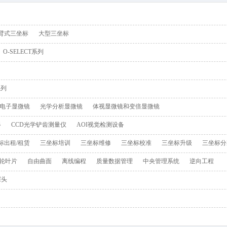
载入中
臂式三坐标
大型三坐标
O-SELECT系列
系列
电子显微镜
光学分析显微镜
体视显微镜和变倍显微镜
器
CCD光学铲齿测量仪
AOI视觉检测设备
标出租/租赁
三坐标培训
三坐标维修
三坐标校准
三坐标升级
三坐标分
轮叶片
自由曲面
离线编程
质量数据管理
中央管理系统
逆向工程
探头