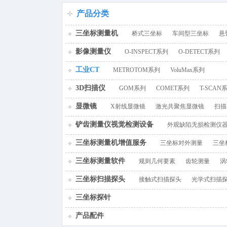
百叶窗图片
产品分类
三坐标测量机
桥式三坐标
车间型三坐标
悬
影像测量仪
O-INSPECT系列
O-DETECT系列
工业CT
METROTOM系列
VoluMax系列
3D扫描仪
GOM系列
COMET系列
T-SCAN
显微镜
X射线显微镜
激光共聚焦显微镜
扫描
铲齿测量仪视觉检测设备
外观缺陷无损检测仪
三坐标测量机增值服务
三坐标对外测量
三坐
三坐标测量软件
规则几何要素
齿轮测量
涡
三坐标扫描探头
接触式扫描探头
光学式扫描
三坐标探针
产品配件