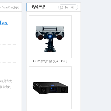
热销产品
换一组
>
VoluMax系列
ax
GOM蔡司扫描仪,ATOS Q.
分析是专为
求来定制
。