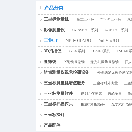
百叶窗图片
产品分类
三坐标测量机
桥式三坐标
车间型三坐标
悬
影像测量仪
O-INSPECT系列
O-DETECT系列
工业CT
METROTOM系列
VoluMax系列
3D扫描仪
GOM系列
COMET系列
T-SCAN
显微镜
X射线显微镜
激光共聚焦显微镜
扫描
铲齿测量仪视觉检测设备
外观缺陷无损检测仪
三坐标测量机增值服务
三坐标对外测量
三坐
三坐标测量软件
规则几何要素
齿轮测量
涡
三坐标扫描探头
接触式扫描探头
光学式扫描
三坐标探针
产品配件