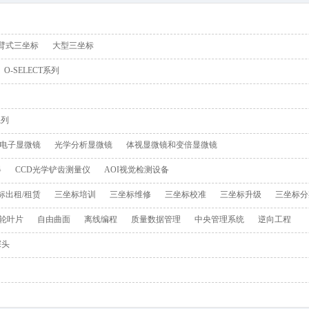
载入中
臂式三坐标
大型三坐标
O-SELECT系列
系列
电子显微镜
光学分析显微镜
体视显微镜和变倍显微镜
器
CCD光学铲齿测量仪
AOI视觉检测设备
标出租/租赁
三坐标培训
三坐标维修
三坐标校准
三坐标升级
三坐标分
轮叶片
自由曲面
离线编程
质量数据管理
中央管理系统
逆向工程
探头