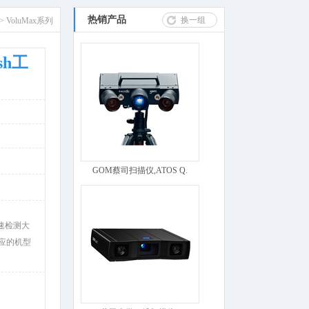
热销产品
换一组
>
VoluMax系列
sh工
GOM蔡司扫描仪,ATOS Q.
快速检测大
应的机型