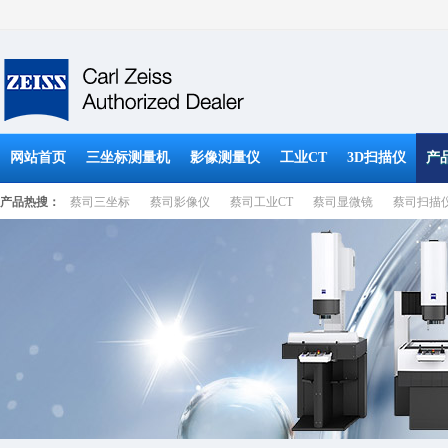
网站首页
三坐标测量机
影像测量仪
工业CT
3D扫描仪
产
产品热搜：
蔡司三坐标
蔡司影像仪
蔡司工业CT
蔡司显微镜
蔡司扫描