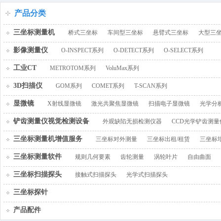
百叶窗图片
产品分类
三坐标测量机
桥式三坐标
车间型三坐标
悬臂式三坐标
大型三
影像测量仪
O-INSPECT系列
O-DETECT系列
O-SELECT系列
工业CT
METROTOM系列
VoluMax系列
3D扫描仪
GOM系列
COMET系列
T-SCAN系列
显微镜
X射线显微镜
激光共聚焦显微镜
扫描电子显微镜
光学分
铲齿测量仪视觉检测设备
外观缺陷无损检测仪器
CCD光学铲齿测量
三坐标测量机增值服务
三坐标对外测量
三坐标出租/租赁
三坐标
三坐标测量软件
规则几何要素
齿轮测量
涡轮叶片
自由曲面
三坐标扫描探头
接触式扫描探头
光学式扫描探头
三坐标探针
产品配件