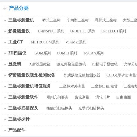
百叶窗图片
产品分类
三坐标测量机
桥式三坐标
车间型三坐标
悬臂式三坐标
大型三
影像测量仪
O-INSPECT系列
O-DETECT系列
O-SELECT系列
工业CT
METROTOM系列
VoluMax系列
3D扫描仪
GOM系列
COMET系列
T-SCAN系列
显微镜
X射线显微镜
激光共聚焦显微镜
扫描电子显微镜
光学分
铲齿测量仪视觉检测设备
外观缺陷无损检测仪器
CCD光学铲齿测量
三坐标测量机增值服务
三坐标对外测量
三坐标出租/租赁
三坐标
三坐标测量软件
规则几何要素
齿轮测量
涡轮叶片
自由曲面
三坐标扫描探头
接触式扫描探头
光学式扫描探头
三坐标探针
产品配件