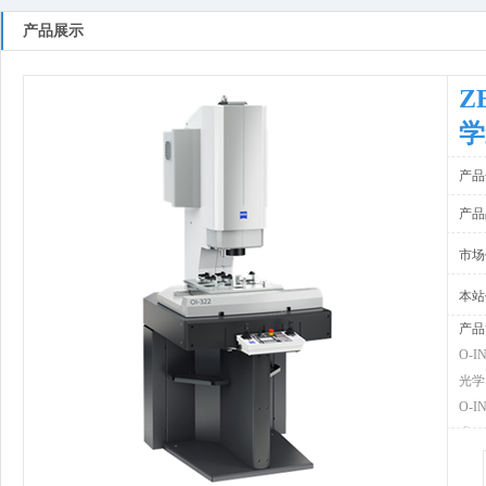
产品展示
Z
学
产品
产品
市场
本站
产品
O-I
光学
O-
术。
头都