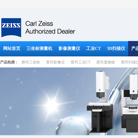
网站首页
三坐标测量机
影像测量仪
工业CT
3D扫描仪
产
产品热搜：
蔡司三坐标
蔡司影像仪
蔡司工业CT
蔡司显微镜
蔡司扫描